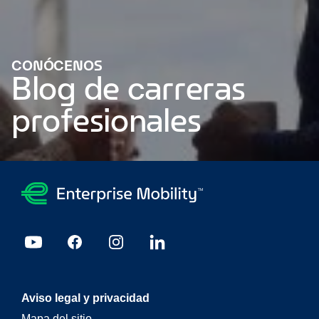
CONÓCENOS
Blog de carreras
profesionales
El impacto del programa de mentores: la historia de
crecimiento profesional de Katey
¿La experiencia de
voluntariado es lo mismo que la experiencia laboral?
Cómo
Un Mentor Puede Influir Positivamente En Tu Carrera
Legado, identidad y conexión con nuestros equipos
Cómo el
voluntariado puede impulsar tu carrera
Cómo puede
ayudarte ChatGPT a encontrar y elegir un grado
universitario
Cinco consejos para revolucionar tu búsqueda
Aviso legal y privacidad
de empleo con ChatGPT
Celebración del Orgullo LGBTIQ+ a
Mapa del sitio