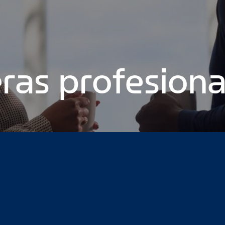
ras profesiona
ofesionales
Enterprise ocupó el décimo lugar en el primer índ
ndacionales nos ayudan a ofrecer un lugar de trabajo inclusi
en Enterprise
Lo que significa ser un elemento de cambio pa
 empleados de Enterprise son los defensores de las causas m
age 9
Page 10
Page 11
Page 12
Page 13
Page 14
Page 15
Page
30
Page 31
Page 32
Page 33
Page 34
Page 35
Page 36
Page 