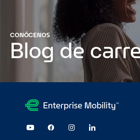
CONÓCENOS
Blog de carre
El apoyo que reciba me ayudará a alcanzar mis objetivos pr
exitosa de la carrera militar a la vida civil
Nuestros valores fu
Enterprise
¿Por qué debe realizar una colocación de un año 
universitarios mejora la empleabilidad de los estudiantes
Los
Page 1
Page 2
Page 3
Page 4
Page 5
Page 6
Page 7
Page 8
P
23
Page 24
Page 25
Page 26
Page 27
Page 28
Page 29
Page 
44
Page 45
Page 46
Page 47
Page 48
Page 49
Page 50