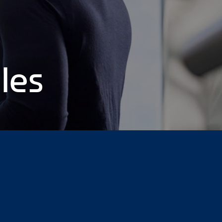
les
ice de movilidad social de los empleadores
Mi transición
vo y diverso
Cómo sacar el máximo partido a su colocación en
ra la comunidad LGBT
El patrocinio de equipos deportivos
ás apreciadas por las comunidades locales
 16
Page 17
Page 18
Page 19
Page 20
Page 21
Page 22
Page
37
Page 38
Page 39
Page 40
Page 41
Page 42
Page 43
Page