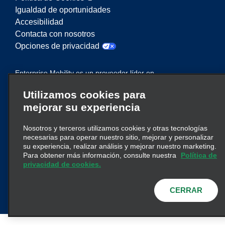
Igualdad de oportunidades
Accesibilidad
Contacta con nosotros
Opciones de privacidad
Enterprise Mobility es un proveedor líder en
servicios de movilidad. En este sitio web,
Utilizamos cookies para
“Enterprise Mobility” se utiliza para hacer
mejorar su experiencia
referencia a entidades corporativas concretas y/o
a la marca Enterprise Mobility, y se transmite
Nosotros y terceros utilizamos cookies y otras tecnologías
información relativa a muchas entidades. Estas
necesarias para operar nuestro sitio, mejorar y personalizar
referencias no pretenden transmitir ni suplantar la
su experiencia, realizar análisis y mejorar nuestro marketing.
clic aquí
estructura corporativa existente. Haga
Para obtener más información, consulte nuestra
Política de
privacidad de cookies.
para obtener más información.
CERRAR
© 2026
Enterprise Holdings, Inc.