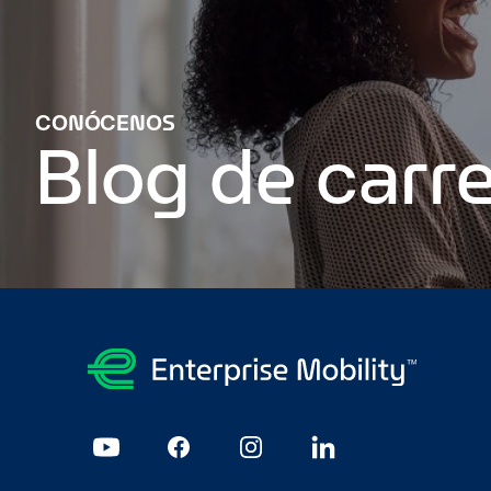
CONÓCENOS
Blog de carre
De la aplicación a impresiones duraderas: Mi increíble año d
en el trabajo
Tres errores de aplicación que todo el mundo d
de la mano en Enterprise
Desde la colocación hasta el geren
prosperan en Enterprise
Page 1
Page 2
Page 3
Page 4
Page 5
Page 6
Page 7
Page 8
P
23
Page 24
Page 25
Page 26
Page 27
Page 28
Page 29
Page 
44
Page 45
Page 46
Page 47
Page 48
Page 49
Page 50