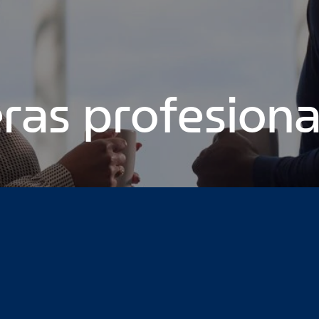
ras profesiona
e colocación
Cómo llevar a un equipo al éxito como un capitá
ebe evitar
Mi evolución profesional: De gerente de sucursal a
te de marca del año del campus para estudiantes
Desde LAB C
age 9
Page 10
Page 11
Page 12
Page 13
Page 14
Page 15
Page
30
Page 31
Page 32
Page 33
Page 34
Page 35
Page 36
Page 