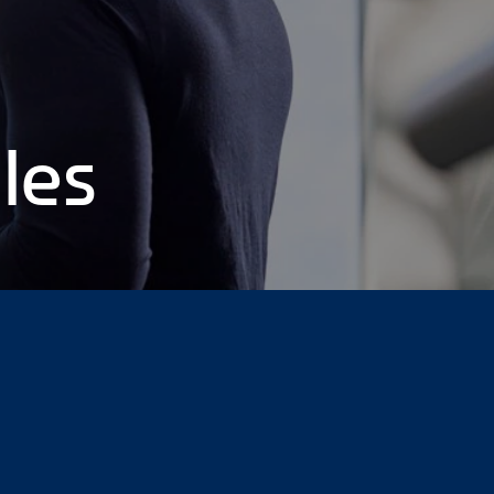
les
n de la Premier League
6 consejos sobre cómo concentrarse
 gerente general en 12 años
Los negocios y la comunidad van
OAT hasta Gestor de alquiler de grupo
Los empleados LGBT
 16
Page 17
Page 18
Page 19
Page 20
Page 21
Page 22
Page
37
Page 38
Page 39
Page 40
Page 41
Page 42
Page 43
Page