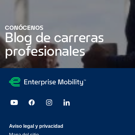
CONÓCENOS
Blog de carreras
profesionales
Chrissy Taylor fue nombrada directora ejecutiva de
Enterprise Holdings
Compromiso global de inclusión de
personas con discapacidad de Enterprise Signs valioso para
500
Traduzca su experiencia para conseguir el trabajo que
desea
¿Podría ser un aprendizaje la opción correcta para
usted? ¡Fue para mí!
Las redes de apoyo femenino han
marcado una diferencia en mi carrera
Enterprise Rent-A-Car
apoya a las empresas propiedad de mujeres
Enterprise
Aviso legal y privacidad
ayuda a FareShare a lanzar la campaña de comida navideña
Mapa del sitio