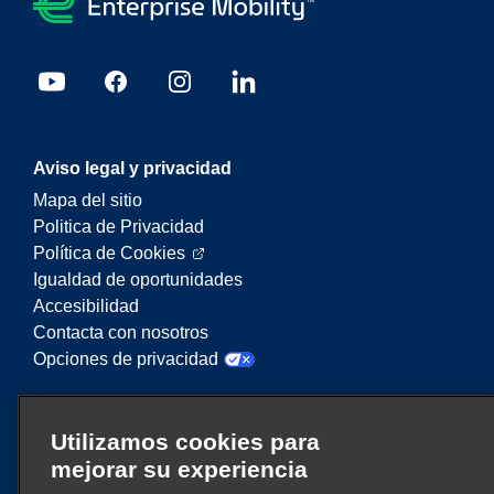
Aviso legal y privacidad
Mapa del sitio
Politica de Privacidad
Política de Cookies
Igualdad de oportunidades
Accesibilidad
Contacta con nosotros
Opciones de privacidad
Enterprise Mobility es un proveedor líder en
Utilizamos cookies para
servicios de movilidad. En este sitio web,
mejorar su experiencia
“Enterprise Mobility” se utiliza para hacer
referencia a entidades corporativas concretas y/o