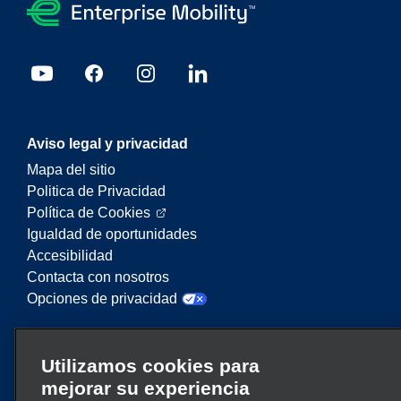
Aviso legal y privacidad
Mapa del sitio
Politica de Privacidad
Política de Cookies
Igualdad de oportunidades
Accesibilidad
Contacta con nosotros
Opciones de privacidad
Enterprise Mobility es un proveedor líder en
Utilizamos cookies para
servicios de movilidad. En este sitio web,
mejorar su experiencia
“Enterprise Mobility” se utiliza para hacer