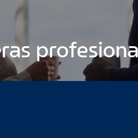
ras profesiona
ender a dirigir un negocio desde el primer día: Esta es mi his
er trabajo de graduado puede ser desalentador. Así es como 
na carta de presentación, no una carta de amor
No solo otro t
age 9
Page 10
Page 11
Page 12
Page 13
Page 14
Page 15
Page
30
Page 31
Page 32
Page 33
Page 34
Page 35
Page 36
Page 