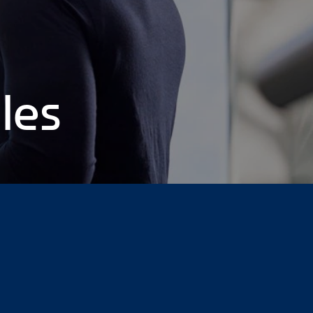
les
toria profesional
¿Dónde más puede llegar a la dirección en
abordé la mía.
Un día en mi vida como aprendiz de gestión.
rabajo: Mi historia profesional
Entrevista telefónica: No lo
 16
Page 17
Page 18
Page 19
Page 20
Page 21
Page 22
Page
37
Page 38
Page 39
Page 40
Page 41
Page 42
Page 43
Page