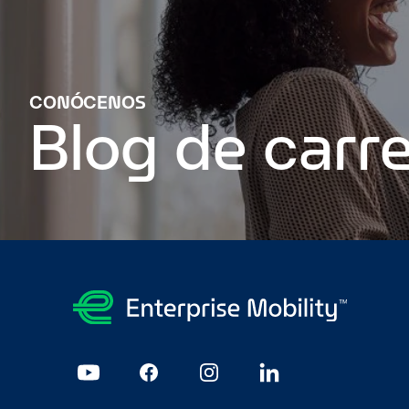
CONÓCENOS
Blog de carre
Aprendizajes en Enterprise Business Support en Aldershot
Apr
un plazo de 14 meses? Esta es mi historia profesional
Su prim
Manténgase al día si puede.
Cómo matar una entrevista
Es u
hagas ni no
Page 1
Page 2
Page 3
Page 4
Page 5
Page 6
Page 7
Page 8
P
23
Page 24
Page 25
Page 26
Page 27
Page 28
Page 29
Page 
44
Page 45
Page 46
Page 47
Page 48
Page 49
Page 50