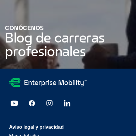
CONÓCENOS
Blog de carreras
profesionales
Desde estudiante de artes escénicas hasta aprendiz de
gestión
Cinco cosas que cada estudiante debe hacer antes
de comenzar la universidad
Qué significa convertirse en un
aprendiz de gestión de soporte empresarial de Enterprise
7
preguntas que debe hacerse al iniciar su búsqueda de
empleo
¿Qué regalos le gustaría recibir en una feria de
carreras?
11 consejos para hacer una presentación
destacada
Kit de supervivencia del Festival de Verano
Mis
Aviso legal y privacidad
25 consejos para el éxito
Cómo tener un desplazamiento
Mapa del sitio