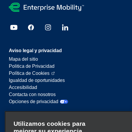
Aviso legal y privacidad
Mapa del sitio
Politica de Privacidad
Política de Cookies
Igualdad de oportunidades
Accesibilidad
Contacta con nosotros
Opciones de privacidad
Enterprise Mobility es un proveedor líder en
Utilizamos cookies para
servicios de movilidad. En este sitio web,
mejorar su experiencia
“Enterprise Mobility” se utiliza para hacer