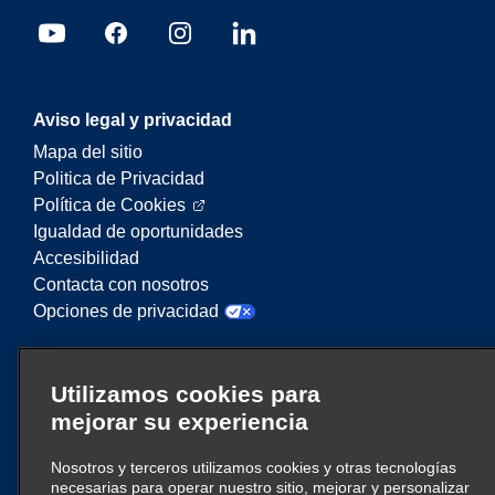
Aviso legal y privacidad
Mapa del sitio
Politica de Privacidad
Política de Cookies
Igualdad de oportunidades
Accesibilidad
Contacta con nosotros
Opciones de privacidad
Enterprise Mobility es un proveedor líder en
Utilizamos cookies para
servicios de movilidad. En este sitio web,
mejorar su experiencia
“Enterprise Mobility” se utiliza para hacer
referencia a entidades corporativas concretas y/o
a la marca Enterprise Mobility, y se transmite
Nosotros y terceros utilizamos cookies y otras tecnologías
necesarias para operar nuestro sitio, mejorar y personalizar
información relativa a muchas entidades. Estas