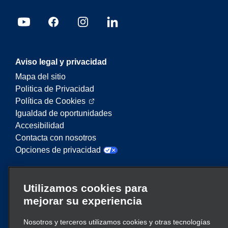
Aviso legal y privacidad
Mapa del sitio
Politica de Privacidad
Política de Cookies
Igualdad de oportunidades
Accesibilidad
Contacta con nosotros
Opciones de privacidad
Enterprise Mobility es un proveedor líder en
Utilizamos cookies para
servicios de movilidad. En este sitio web,
mejorar su experiencia
“Enterprise Mobility” se utiliza para hacer
referencia a entidades corporativas concretas y/o
Nosotros y terceros utilizamos cookies y otras tecnologías
a la marca Enterprise Mobility, y se transmite