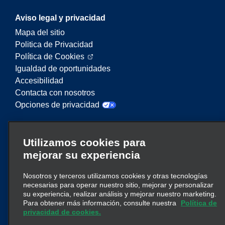
Aviso legal y privacidad
Mapa del sitio
Politica de Privacidad
Política de Cookies
Igualdad de oportunidades
Accesibilidad
Contacta con nosotros
Opciones de privacidad
Enterprise Mobility es un proveedor líder en
Utilizamos cookies para
servicios de movilidad. En este sitio web,
mejorar su experiencia
“Enterprise Mobility” se utiliza para hacer
referencia a entidades corporativas concretas y/o
Nosotros y terceros utilizamos cookies y otras tecnologías
a la marca Enterprise Mobility, y se transmite
necesarias para operar nuestro sitio, mejorar y personalizar
información relativa a muchas entidades. Estas
su experiencia, realizar análisis y mejorar nuestro marketing.
referencias no pretenden transmitir ni suplantar la
Para obtener más información, consulte nuestra
Política de
clic aquí
estructura corporativa existente. Haga
privacidad de cookies.
para obtener más información.