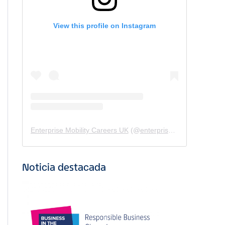
View this profile on Instagram
Enterprise Mobility Careers UK
(@
enterprisemobility.careers.uk
Noticia destacada