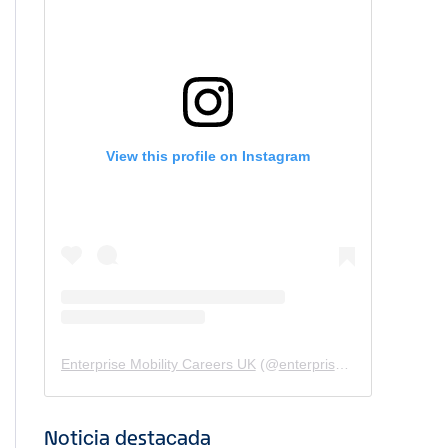
View this profile on Instagram
Enterprise Mobility Careers UK
(@
enterprisemobility.careers.uk
Noticia destacada