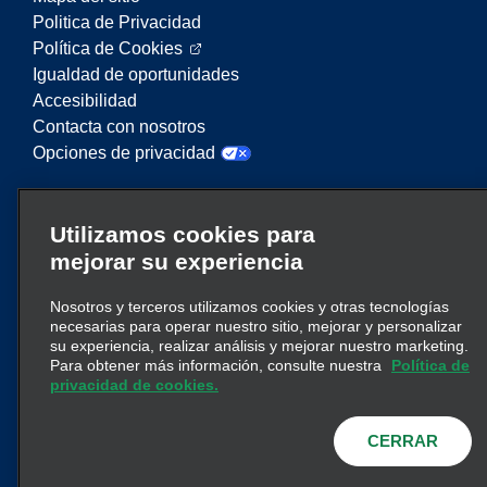
Politica de Privacidad
Política de Cookies
Igualdad de oportunidades
Accesibilidad
Contacta con nosotros
Opciones de privacidad
Enterprise Mobility es un proveedor líder en
Utilizamos cookies para
servicios de movilidad. En este sitio web,
mejorar su experiencia
“Enterprise Mobility” se utiliza para hacer
referencia a entidades corporativas concretas y/o
a la marca Enterprise Mobility, y se transmite
Nosotros y terceros utilizamos cookies y otras tecnologías
necesarias para operar nuestro sitio, mejorar y personalizar
información relativa a muchas entidades. Estas
su experiencia, realizar análisis y mejorar nuestro marketing.
referencias no pretenden transmitir ni suplantar la
Para obtener más información, consulte nuestra
Política de
clic aquí
estructura corporativa existente. Haga
privacidad de cookies.
para obtener más información.
CERRAR
© 2026
Enterprise Holdings, Inc.