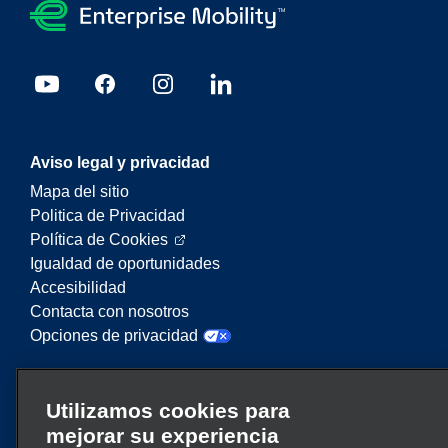
Aviso legal y privacidad
Mapa del sitio
Politica de Privacidad
Política de Cookies
Igualdad de oportunidades
Accesibilidad
Contacta con nosotros
Opciones de privacidad
Enterprise Mobility es un proveedor líder en
Utilizamos cookies para
servicios de movilidad. En este sitio web,
mejorar su experiencia
“Enterprise Mobility” se utiliza para hacer