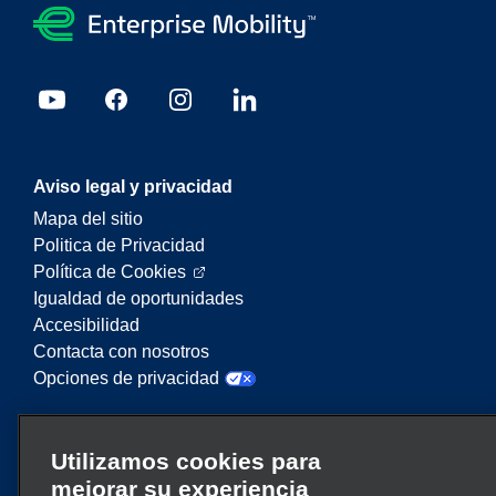
Aviso legal y privacidad
Mapa del sitio
Politica de Privacidad
Política de Cookies
Igualdad de oportunidades
Accesibilidad
Contacta con nosotros
Opciones de privacidad
Enterprise Mobility es un proveedor líder en
Utilizamos cookies para
servicios de movilidad. En este sitio web,
mejorar su experiencia
“Enterprise Mobility” se utiliza para hacer