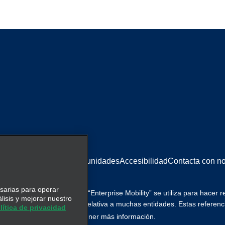
kies
Igualdad de oportunidades
Accesibilidad
Contacta con no
esarias para operar
ovilidad. En este sitio web, “Enterprise Mobility” se utiliza para hacer 
álisis y mejorar nuestro
, y se transmite información relativa a muchas entidades. Estas referen
lítica de privacidad
clic aquí
. Haga
para obtener más información.