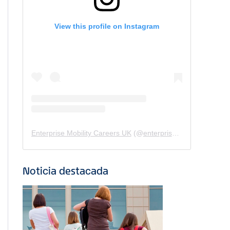
View this profile on Instagram
Enterprise Mobility Careers UK
(@
enterprisemobility.careers.uk
Noticia destacada