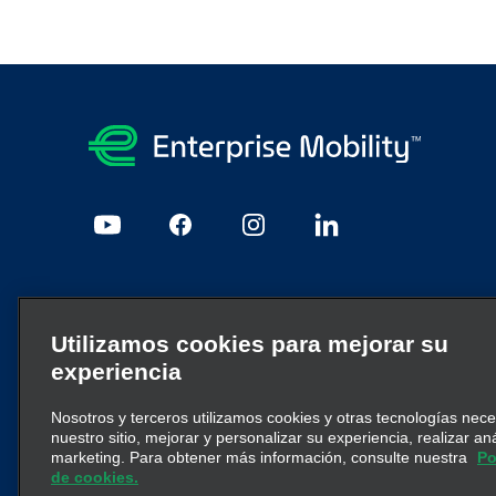
Aviso legal y privacidad
Utilizamos cookies para mejorar su
Mapa del sitio
Politica de Privacidad
Política de Coo
experiencia
Nosotros y terceros utilizamos cookies y otras tecnologías nec
Enterprise Mobility es un proveedor líder en servicios de m
nuestro sitio, mejorar y personalizar su experiencia, realizar an
corporativas concretas y/o a la marca Enterprise Mobility
marketing. Para obtener más información, consulte nuestra
Po
transmitir ni suplantar la estructura corporativa existente
de cookies.