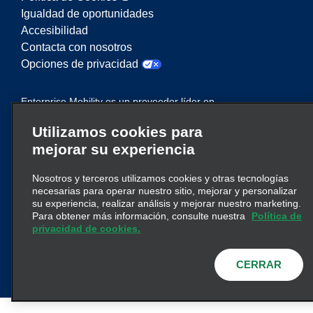
Igualdad de oportunidades
Accesibilidad
Contacta con nosotros
Opciones de privacidad
Enterprise Mobility es un proveedor líder en
servicios de movilidad. En este sitio web,
Utilizamos cookies para
“Enterprise Mobility” se utiliza para hacer
mejorar su experiencia
referencia a entidades corporativas concretas y/o
a la marca Enterprise Mobility, y se transmite
Nosotros y terceros utilizamos cookies y otras tecnologías
información relativa a muchas entidades. Estas
necesarias para operar nuestro sitio, mejorar y personalizar
referencias no pretenden transmitir ni suplantar la
su experiencia, realizar análisis y mejorar nuestro marketing.
clic aquí
estructura corporativa existente. Haga
Para obtener más información, consulte nuestra
Política de
privacidad de cookies.
para obtener más información.
CERRAR
© 2026
Enterprise Holdings, Inc.