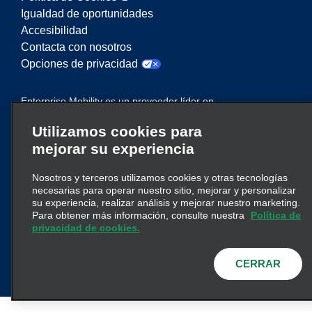
Igualdad de oportunidades
Accesibilidad
Contacta con nosotros
Opciones de privacidad
Enterprise Mobility es un proveedor líder en
servicios de movilidad. En este sitio web,
Utilizamos cookies para
“Enterprise Mobility” se utiliza para hacer
mejorar su experiencia
referencia a entidades corporativas concretas y/o
a la marca Enterprise Mobility, y se transmite
Nosotros y terceros utilizamos cookies y otras tecnologías
información relativa a muchas entidades. Estas
necesarias para operar nuestro sitio, mejorar y personalizar
referencias no pretenden transmitir ni suplantar la
su experiencia, realizar análisis y mejorar nuestro marketing.
clic aquí
estructura corporativa existente. Haga
Para obtener más información, consulte nuestra
Política de
privacidad de cookies.
para obtener más información.
CERRAR
© 2026
Enterprise Holdings, Inc.