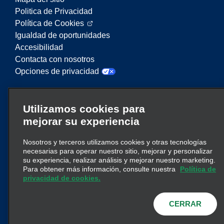
Politica de Privacidad
Política de Cookies
Igualdad de oportunidades
Accesibilidad
Contacta con nosotros
Opciones de privacidad
Enterprise Mobility es un proveedor líder en
Utilizamos cookies para
servicios de movilidad. En este sitio web,
mejorar su experiencia
“Enterprise Mobility” se utiliza para hacer
referencia a entidades corporativas concretas y/o
Nosotros y terceros utilizamos cookies y otras tecnologías
a la marca Enterprise Mobility, y se transmite
necesarias para operar nuestro sitio, mejorar y personalizar
información relativa a muchas entidades. Estas
su experiencia, realizar análisis y mejorar nuestro marketing.
referencias no pretenden transmitir ni suplantar la
Para obtener más información, consulte nuestra
Política de
clic aquí
estructura corporativa existente. Haga
privacidad de cookies.
para obtener más información.
CERRAR
© 2026
Enterprise Holdings, Inc.