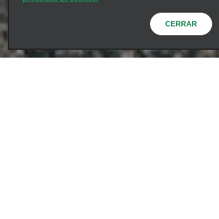
CERRAR
Póngase en contacto
Desde el primer día,
nos ha inspirado una
idea audaz: crear
mejores experiencias
para la forma en que
se mueve el mundo.